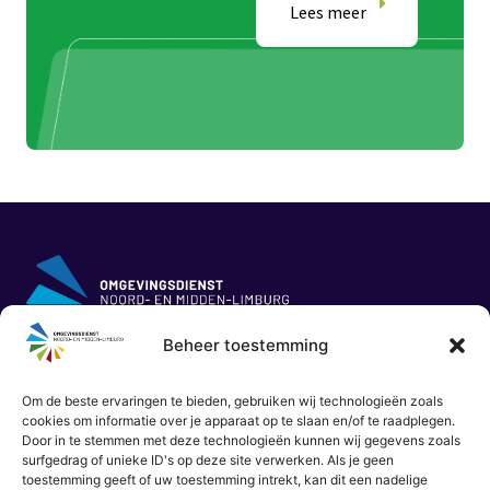
Midden-
Lees meer
L
Limburg
Lees meer
Beheer toestemming
Innovatoren | Sint Jansweg 15 | 5928 RC Venlo |
www.odnml.nl
|
info@odnml.nl
Om de beste ervaringen te bieden, gebruiken wij technologieën zoals
cookies om informatie over je apparaat op te slaan en/of te raadplegen.
Disclaimer
|
Privacy-verklaring
|
Cookie-verklaring
|
Door in te stemmen met deze technologieën kunnen wij gegevens zoals
Inkoopvoorwaarden
|
Inkoopbeleid
| website door
Crispy
surfgedrag of unieke ID's op deze site verwerken. Als je geen
toestemming geeft of uw toestemming intrekt, kan dit een nadelige