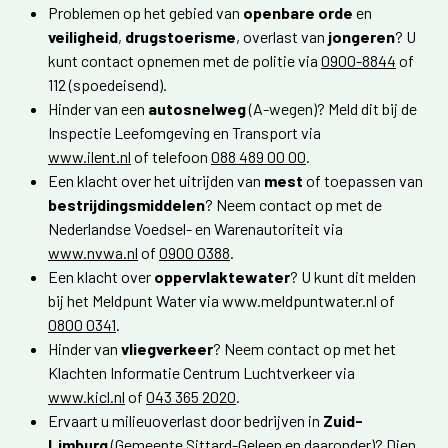
Problemen op het gebied van
openbare orde
en
veiligheid
,
drugstoerisme
, overlast van
jongeren
? U
kunt contact opnemen met de politie via
0900-8844
of
112 (spoedeisend).
Hinder van een
autosnelweg
(A-wegen)? Meld dit bij de
Inspectie Leefomgeving en Transport via
www.ilent.nl
of telefoon
088 489 00 00
.
Een klacht over het uitrijden van
mest
of toepassen van
bestrijdingsmiddelen
? Neem contact op met de
Nederlandse Voedsel- en Warenautoriteit via
www.nvwa.nl
of
0900 0388
.
Een klacht over
oppervlaktewater
? U kunt dit melden
bij het Meldpunt Water via www.meldpuntwater.nl of
0800 0341
.
Hinder van
vliegverkeer
? Neem contact op met het
Klachten Informatie Centrum Luchtverkeer via
www.kicl.nl
of
043 365 2020
.
Ervaart u milieuoverlast door bedrijven in
Zuid-
Limburg
(Gemeente Sittard-Geleen en daaronder)? Dien