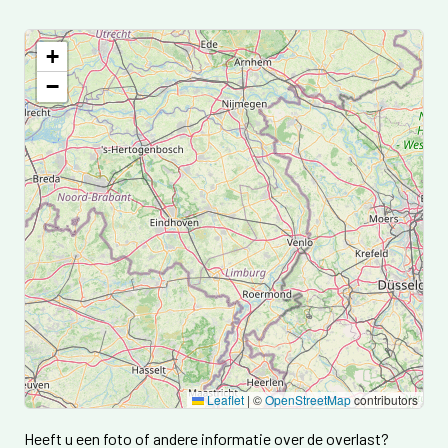
+
−
Accepteer de functionele cookies om de kaart te laden,
of ververs de pagina na het accepteren.
Leaflet
|
©
OpenStreetMap
contributors
Heeft u een foto of andere informatie over de overlast?