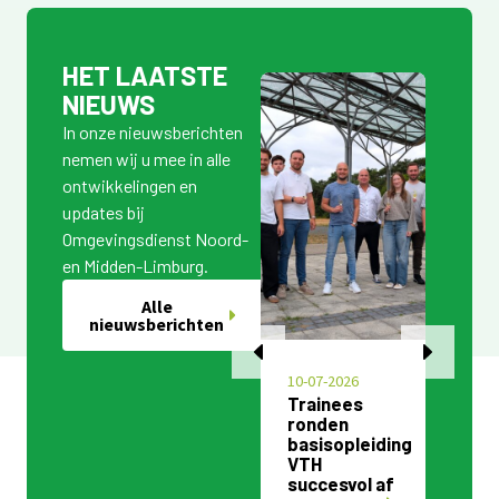
HET LAATSTE
NIEUWS
In onze nieuwsberichten
nemen wij u mee in alle
ontwikkelingen en
updates bij
Omgevingsdienst Noord-
en Midden-Limburg.
Alle
nieuwsberichten
10-10-2025
10-07-2026
01-
Voorgenomen
Trainees
11
besluit
ronden
ge
hoofdlocatie
basisopleiding
ee
Omgevingsdienst
VTH
tr
Noord- en
succesvol af
OD