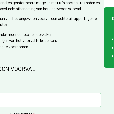
o snel en geïnformeerd mogelijk met u in contact te treden en
rocedurele afhandeling van het ongewoon voorval.
staan van het ongewoon voorval een achterafrapportage op
nste:
nder meer context en oorzaken);
lgen van het voorval te beperken;
ing te voorkomen.
OON VOORVAL
Huisnummer